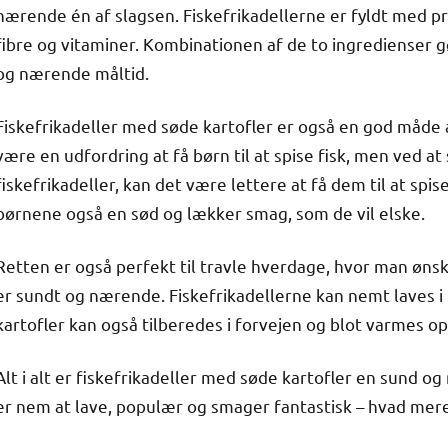
nærende én af slagsen. Fiskefrikadellerne er fyldt med pr
fibre og vitaminer. Kombinationen af de to ingredienser gø
og nærende måltid.
Fiskefrikadeller med søde kartofler er også en god måde a
være en udfordring at få børn til at spise fisk, men ved 
fiskefrikadeller, kan det være lettere at få dem til at spi
børnene også en sød og lækker smag, som de vil elske.
Retten er også perfekt til travle hverdage, hvor man ønsk
er sundt og nærende. Fiskefrikadellerne kan nemt laves i
kartofler kan også tilberedes i forvejen og blot varmes op
Alt i alt er fiskefrikadeller med søde kartofler en sund og
er nem at lave, populær og smager fantastisk – hvad mer