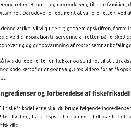
Denne ret er et sundt og nærende valg til hele familien, 
vitaminer. Derudover er det nemt at variere retten, ved at
I denne artikel vil vi guide dig gennem opskriften, fortæl
og give dig inspiration til servering af retten på forskellige
opbevaring og genopvarmning af rester samt anbefalinger t
Så hvis du leder efter en lækker og sund ret til at tilfreds
med søde kartofler et godt valg. Læs videre for at få opskr
ret.
Ingredienser og forberedelse af fiskefrikadel
Til fiskefrikadellerne skal du bruge følgende ingredienser: 5
2 fed hvidløg, 1 æg, 1 spsk. dijonsennep, 1 dl mælk, 1 dl ra
frisk dild.