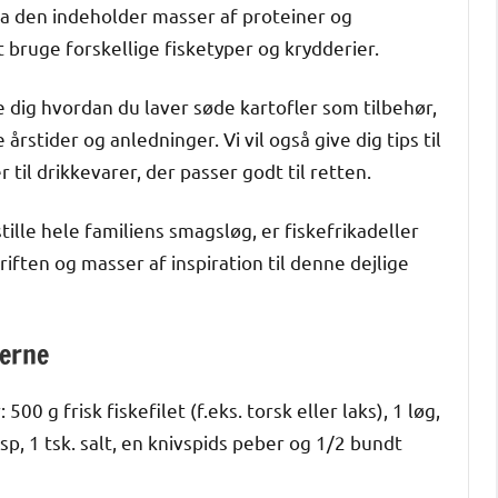
da den indeholder masser af proteiner og
 bruge forskellige fisketyper og krydderier.
le dig hvordan du laver søde kartofler som tilbehør,
 årstider og anledninger. Vi vil også give dig tips til
il drikkevarer, der passer godt til retten.
stille hele familiens smagsløg, er fiskefrikadeller
iften og masser af inspiration til denne dejlige
lerne
00 g frisk fiskefilet (f.eks. torsk eller laks), 1 løg,
sp, 1 tsk. salt, en knivspids peber og 1/2 bundt