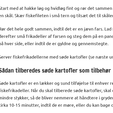
Start med at hakke løg og hvidløg fint og rør det sammen
en skål. Skær fiskefileten i små tern og tilsæt det til skåle
Rør det hele godt sammen, indtil det er en jævn fars. Lad 
derefter små frikadeller af farsen og steg dem på en pande
på hver side, eller indtil de er gyldne og gennemstegte.
Server fiskefrikadellerne med søde kartofler (se næste und
Sådan tilberedes søde kartofler som tilbehør
Søde kartofler er en lækker og sund tilføjelse til enhver r
fiskefrikadeller. Når du skal tilberede søde kartofler, ska
mindre stykker, så de bliver nemmere at håndtere i gryde
cirka 10-15 minutter, indtil de er møre, eller du kan bage