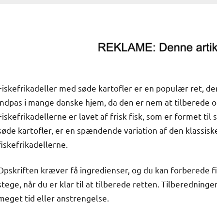
Fiskefrikadeller med søde kartofler er en populær ret, d
indpas i mange danske hjem, da den er nem at tilberede 
Fiskefrikadellerne er lavet af frisk fisk, som er formet ti
søde kartofler, er en spændende variation af den klassisk
fiskefrikadellerne.
Opskriften kræver få ingredienser, og du kan forberede fisk
stege, når du er klar til at tilberede retten. Tilberedning
meget tid eller anstrengelse.