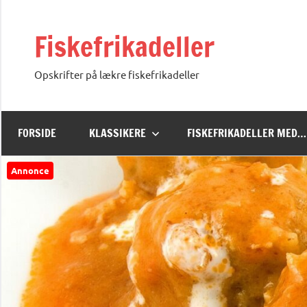
Videre
til
Fiskefrikadeller
indhold
Opskrifter på lækre fiskefrikadeller
FORSIDE
KLASSIKERE
FISKEFRIKADELLER MED…
Annonce