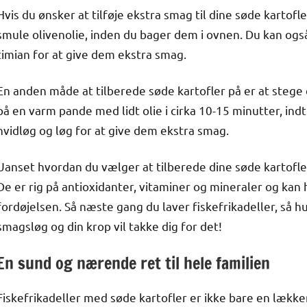
Hvis du ønsker at tilføje ekstra smag til dine søde kartofl
smule olivenolie, inden du bager dem i ovnen. Du kan også 
timian for at give dem ekstra smag.
En anden måde at tilberede søde kartofler på er at steg
på en varm pande med lidt olie i cirka 10-15 minutter, indti
hvidløg og løg for at give dem ekstra smag.
Uanset hvordan du vælger at tilberede dine søde kartofler,
De er rig på antioxidanter, vitaminer og mineraler og ka
fordøjelsen. Så næste gang du laver fiskefrikadeller, så hu
smagsløg og din krop vil takke dig for det!
En sund og nærende ret til hele familien
Fiskefrikadeller med søde kartofler er ikke bare en læk