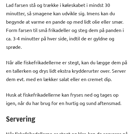
Lad farsen stå og trække i køleskabet i mindst 30
minutter, så smagene kan udvikle sig. Imens kan du
begynde at varme en pande op med lidt olie eller smør.
Form farsen til små frikadeller og steg dem på panden i
ca. 3-4 minutter på hver side, indtil de er gyldne og
sprøde.
Når alle fiskefrikadellerne er stegt, kan du lægge dem på
en tallerken og drys lidt ekstra krydderurter over. Server
dem evt. med en lækker salat eller en cremet dip.
Husk at fiskefrikadellerne kan fryses ned og tages op
igen, når du har brug for en hurtig og sund aftensmad.
Servering
Når fiskefrikadellerne er stegt og klar, kan de serveres på