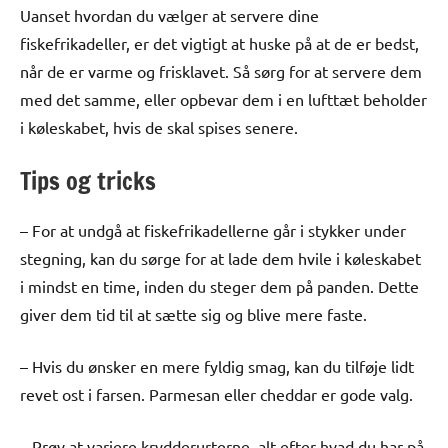
Uanset hvordan du vælger at servere dine
fiskefrikadeller, er det vigtigt at huske på at de er bedst,
når de er varme og frisklavet. Så sørg for at servere dem
med det samme, eller opbevar dem i en lufttæt beholder
i køleskabet, hvis de skal spises senere.
Tips og tricks
– For at undgå at fiskefrikadellerne går i stykker under
stegning, kan du sørge for at lade dem hvile i køleskabet
i mindst en time, inden du steger dem på panden. Dette
giver dem tid til at sætte sig og blive mere faste.
– Hvis du ønsker en mere fyldig smag, kan du tilføje lidt
revet ost i farsen. Parmesan eller cheddar er gode valg.
– Prøv at variere krydderurterne, alt efter hvad du har på