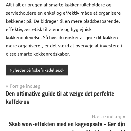
Alt i alt er brugen af smarte køkkenrulleholdere og
servietholdere en enkel og effektiv måde at organisere
køkkenet på. De bidrager til en mere pladsbesparende,
effektiv, æstetisk tiltalende og hygiejnisk
køkkenoplevelse. Så hvis du ønsker at gøre dit køkken
mere organiseret, er det værd at overveje at investere i
disse smarte køkkenredskaber.
Nyheder på fiskefrikadeller.dk
Indlægsnavigation
Forrige indlæg
Den ultimative guide til at vælge det perfekte
kaffekrus
Næste indlæg
Skab wow-effekten med en kageopsats – Gør din