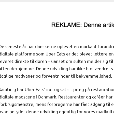
De seneste år har danskerne oplevet en markant forandrin
digitale platforme som Uber Eats er det blevet lettere en
leveret direkte til døren – uanset om sulten melder sig ti
aften derhjemme. Denne udvikling har ikke blot ændret vo
daglige madvaner og forventninger til bekvemmelighed.
Samtidig har Uber Eats’ indtog sat sit præg på restaura
digitale madscene i Danmark. Restauranter og caféer har 
forbrugsmønstre, mens forbrugerne har fået adgang til et
hvad betyder denne udvikling egentlig for vores madkultur