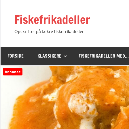
Videre
til
Fiskefrikadeller
indhold
Opskrifter på lækre fiskefrikadeller
FORSIDE
KLASSIKERE
FISKEFRIKADELLER MED…
Annonce