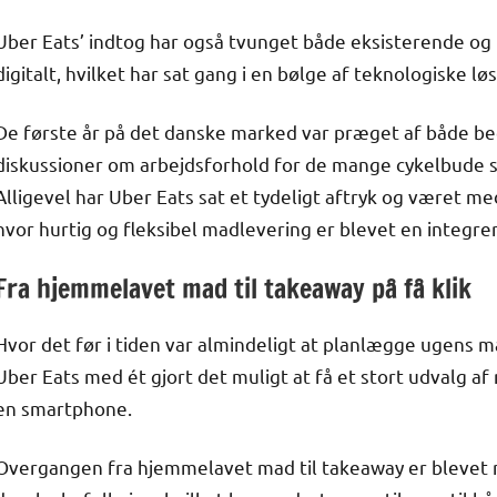
Uber Eats’ indtog har også tvunget både eksisterende og 
digitalt, hvilket har sat gang i en bølge af teknologiske 
De første år på det danske marked var præget af både beg
diskussioner om arbejdsforhold for de mange cykelbude 
Alligevel har Uber Eats sat et tydeligt aftryk og været me
hvor hurtig og fleksibel madlevering er blevet en integr
Fra hjemmelavet mad til takeaway på få klik
Hvor det før i tiden var almindeligt at planlægge ugens må
Uber Eats med ét gjort det muligt at få et stort udvalg af 
en smartphone.
Overgangen fra hjemmelavet mad til takeaway er blevet 