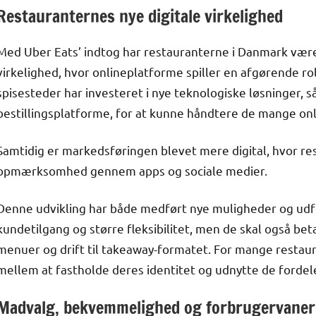
Restauranternes nye digitale virkelighed
Med Uber Eats’ indtog har restauranterne i Danmark været n
virkelighed, hvor onlineplatforme spiller en afgørende r
spisesteder har investeret i nye teknologiske løsninger,
bestillingsplatforme, for at kunne håndtere de mange onl
Samtidig er markedsføringen blevet mere digital, hvor r
opmærksomhed gennem apps og sociale medier.
Denne udvikling har både medført nye muligheder og udfo
kundetilgang og større fleksibilitet, men de skal også bet
menuer og drift til takeaway-formatet. For mange restau
mellem at fastholde deres identitet og udnytte de fordele
Madvalg, bekvemmelighed og forbrugervaner