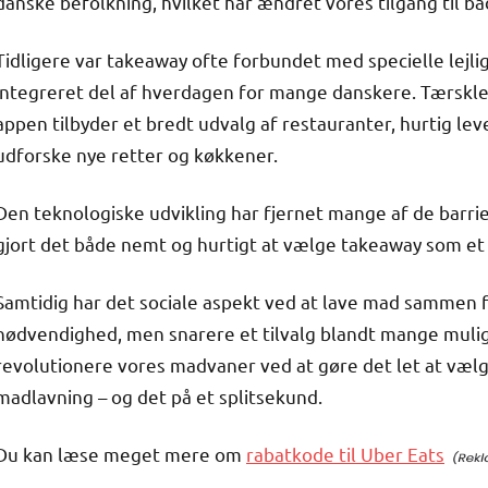
danske befolkning, hvilket har ændret vores tilgang til b
Tidligere var takeaway ofte forbundet med specielle lejli
integreret del af hverdagen for mange danskere. Tærsklen 
appen tilbyder et bredt udvalg af restauranter, hurtig le
udforske nye retter og køkkener.
Den teknologiske udvikling har fjernet mange af de barrie
gjort det både nemt og hurtigt at vælge takeaway som et al
Samtidig har det sociale aspekt ved at lave mad sammen f
nødvendighed, men snarere et tilvalg blandt mange mulig
revolutionere vores madvaner ved at gøre det let at væl
madlavning – og det på et splitsekund.
Du kan læse meget mere om
rabatkode til Uber Eats