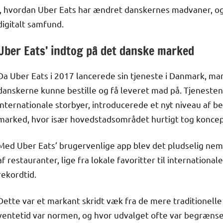
i, hvordan Uber Eats har ændret danskernes madvaner, og 
digitalt samfund.
Uber Eats’ indtog på det danske marked
Da Uber Eats i 2017 lancerede sin tjeneste i Danmark, ma
danskerne kunne bestille og få leveret mad på. Tjenesten
internationale storbyer, introducerede et nyt niveau af
marked, hvor især hovedstadsområdet hurtigt tog koncepte
Med Uber Eats’ brugervenlige app blev det pludselig nemt
af restauranter, lige fra lokale favoritter til internationa
rekordtid.
Dette var et markant skridt væk fra de mere traditionel
ventetid var normen, og hvor udvalget ofte var begrænse